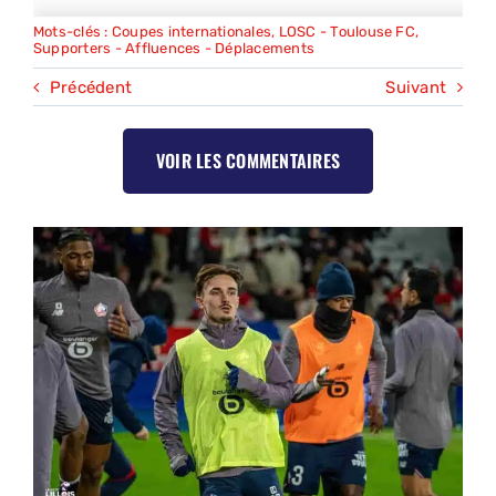
Mots-clés :
Coupes internationales
,
LOSC - Toulouse FC
,
Supporters - Affluences - Déplacements
Précédent
Suivant
VOIR LES COMMENTAIRES