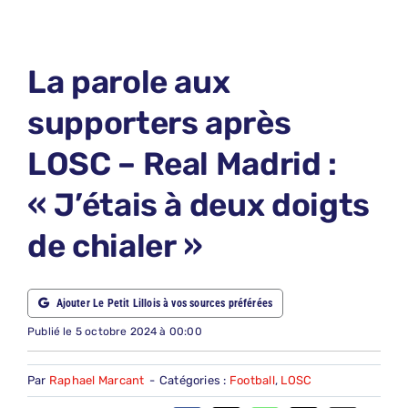
LE PETIT PRONO
LE PETIT JURY
La parole aux
ABONNEMENTS
supporters après
NOUS CONTACTER
LOSC – Real Madrid :
NOUS SUIVRE
« J’étais à deux doigts
Rechercher:
de chialer »
Ajouter Le Petit Lillois à vos sources préférées
Publié le 5 octobre 2024 à 00:00
Par
Raphael Marcant
-
Catégories :
Football
,
LOSC