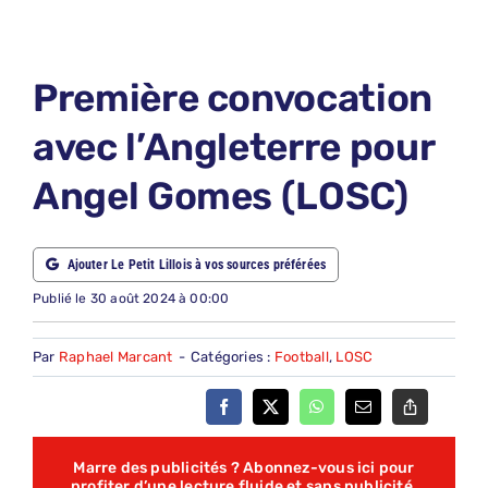
LE PETIT PRONO
LE PETIT JURY
Première convocation
ABONNEMENTS
avec l’Angleterre pour
NOUS CONTACTER
Angel Gomes (LOSC)
NOUS SUIVRE
Rechercher:
Ajouter Le Petit Lillois à vos sources préférées
Publié le 30 août 2024 à 00:00
Par
Raphael Marcant
-
Catégories :
Football
,
LOSC
Marre des publicités ? Abonnez-vous ici pour
profiter d’une lecture fluide et sans publicité,