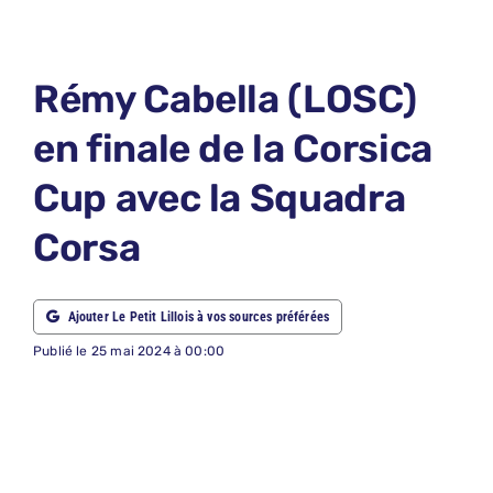
LE PETIT 
LE PETIT 
Rémy Cabella (LOSC)
ABONNEM
en finale de la Corsica
NOUS CON
Cup avec la Squadra
NOUS SUI
Corsa
Recherche
Ajouter Le Petit Lillois à vos sources préférées
Publié le 25 mai 2024 à 00:00