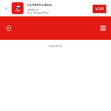
Le Petit Lillois
✕
VOIR
GRATUIT
Sur Google Play
Passer
au
Nav
contenu
à
ACCUEIL
bas
PUBLICITE
LE PETIT
LE PETIT
LA PETITE
LES PETIT
LE PETIT 
SAISON 25
CLUB