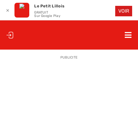
Le Petit Lillois
✕
VOIR
GRATUIT
Sur Google Play
Passer
au
Nav
contenu
à
ACCUEIL
bas
PUBLICITE
LE PETIT
LE PETIT
LA PETITE
LES PETIT
LE PETIT 
SAISON 25
CLUB