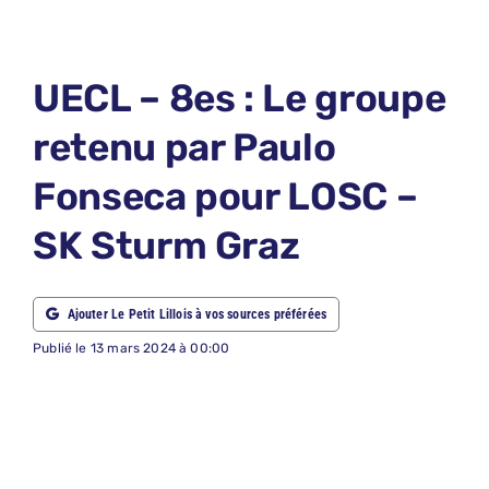
LE PETIT 
LE PETIT 
UECL – 8es : Le groupe
ABONNEM
retenu par Paulo
NOUS CON
Fonseca pour LOSC –
NOUS SUI
SK Sturm Graz
Recherche
Ajouter Le Petit Lillois à vos sources préférées
Publié le 13 mars 2024 à 00:00