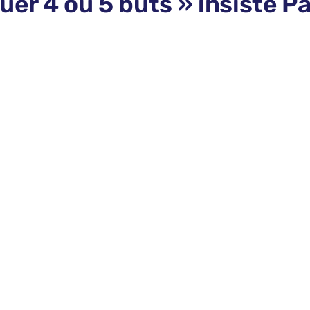
er 4 ou 5 buts » insiste P