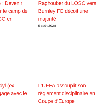
e : Devenir
Raghouber du LOSC vers
ur le camp de
Burnley FC déçoit une
SC en
majorité
5 août 2026
yl (ex-
L’UEFA assouplit son
age avec le
règlement disciplinaire en
Coupe d’Europe