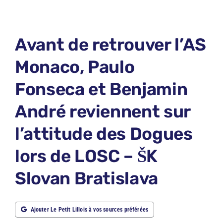
LE PETIT PRONO
LE PETIT JURY
Avant de retrouver l’AS
ABONNEMENTS
Monaco, Paulo
NOUS CONTACTER
Fonseca et Benjamin
NOUS SUIVRE
André reviennent sur
Rechercher:
l’attitude des Dogues
lors de LOSC – ŠK
Slovan Bratislava
Ajouter Le Petit Lillois à vos sources préférées