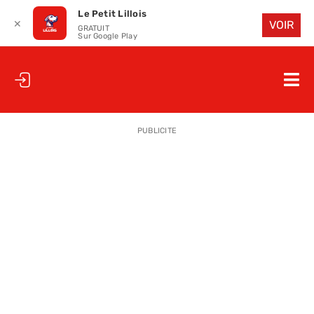
Le Petit Lillois
✕
VOIR
GRATUIT
Sur Google Play
Passer
au
Nav
contenu
à
ACCUEIL
bas
PUBLICITE
LE PETIT
LE PETIT
LA PETITE
LES PETIT
LE PETIT 
SAISON 25
CLUB