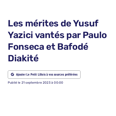
LE PETIT 
LE PETIT 
Les mérites de Yusuf
ABONNEM
Yazici vantés par Paulo
NOUS CON
Fonseca et Bafodé
NOUS SUI
Diakité
Recherche
Ajouter Le Petit Lillois à vos sources préférées
Publié le 21 septembre 2023 à 00:00