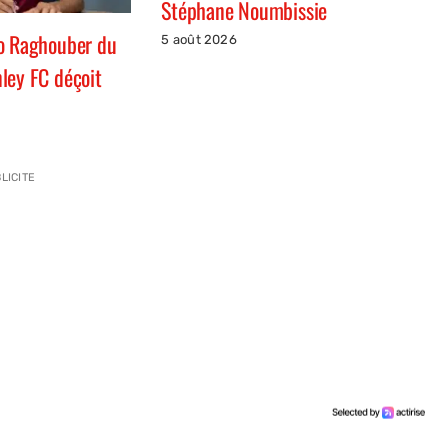
Stéphane Noumbissie
o Raghouber du
5 août 2026
ley FC déçoit
LICITE