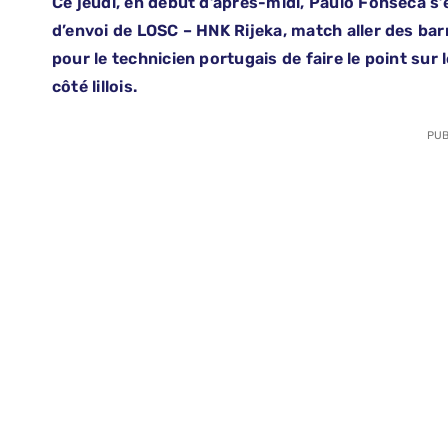
Ce jeudi, en début d’après-midi, Paulo Fonseca s’
d’envoi de LOSC – HNK Rijeka, match aller des ba
pour le technicien portugais de faire le point sur
côté lillois.
PUB