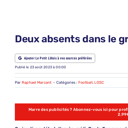
LE PETIT PRONO
NOUS CONTACTER
NOUS SUIVRE
Deux absents dans le g
ABONNEMENTS
Ajouter Le Petit Lillois à vos sources préférées
RECHERCHER:
Publié le 23 août 2023 à 00:00
Par
Raphael Marcant
-
Catégories :
Football
,
LOSC
Marre des publicités ? Abonnez-vous ici pour profit
2,99