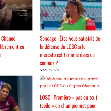
 Chancel
Sondage : Êtes-vous satisfait de
librement en
la défense du LOSC si le
e
mercato est terminé dans ce
secteur ?
5 août 2026
LOSC : Première « pas du tout
facile » en championnat pour