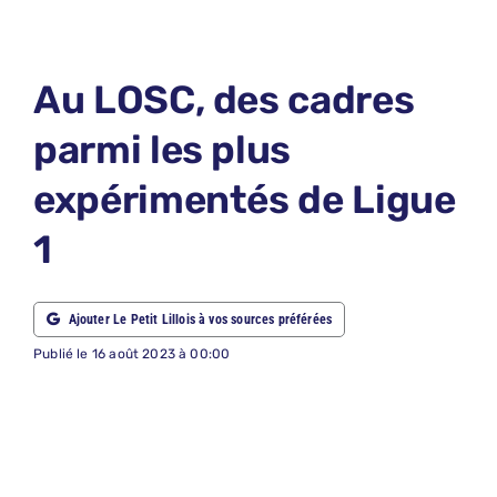
LE PETIT 
LE PETIT 
Au LOSC, des cadres
ABONNEM
parmi les plus
NOUS CON
expérimentés de Ligue
NOUS SUI
1
Recherche
Ajouter Le Petit Lillois à vos sources préférées
Publié le 16 août 2023 à 00:00