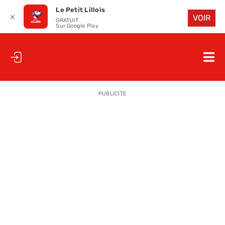
Le Petit Lillois
✕
VOIR
GRATUIT
Sur Google Play
Passer
au
Nav
contenu
à
ACCUEIL
bas
PUBLICITE
LE PETIT
LE PETIT
LA PETITE
LES PETIT
LE PETIT 
SAISON 25
CLUB