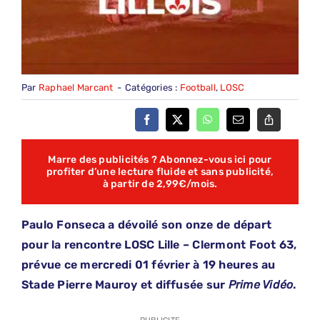
Par
Raphael Marcant
-
Catégories :
Football
,
LOSC
Marre des publicités ? Abonnez-vous ici pour
profiter d’une lecture fluide et sans publicité,
à partir de 2,99€/mois.
Paulo Fonseca a dévoilé son onze de départ
pour la rencontre LOSC Lille – Clermont Foot 63,
prévue ce mercredi 01 février à 19 heures au
Stade Pierre Mauroy et diffusée sur
Prime Vidéo
.