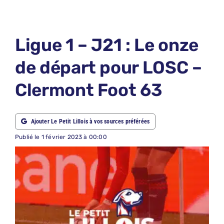
LE PETIT PRONO
LE PETIT JURY
Ligue 1 – J21 : Le onze
ABONNEMENTS
de départ pour LOSC –
NOUS CONTACTER
Clermont Foot 63
NOUS SUIVRE
Rechercher:
Ajouter Le Petit Lillois à vos sources préférées
Publié le 1 février 2023 à 00:00