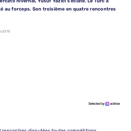
cato hivernal, Yusuf Yazici s’éclate. Le Turc a
é au forceps. Son troisième en quatre rencontres
LICITE
 22 rencontres disputées toutes compétitions