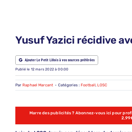
LE PETIT PRONO
NOUS CONTACTER
NOUS SUIVRE
Yusuf Yazici récidive a
ABONNEMENTS
Ajouter Le Petit Lillois à vos sources préférées
RECHERCHER:
Publié le 12 mars 2022 à 00:00
Par
Raphael Marcant
-
Catégories :
Football
,
LOSC
Marre des publicités ? Abonnez-vous ici pour profit
2,99