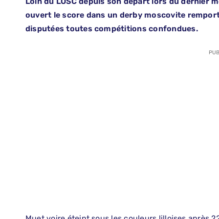
Loin du LOSC depuis son départ lors du dernier mer
ouvert le score dans un derby moscovite remport
disputées toutes compétitions confondues.
PUB
Muet voire éteint sous les couleurs lilloises après