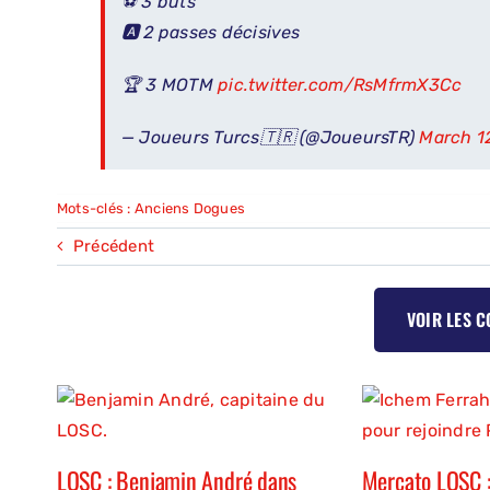
⚽️ 3 buts
🅰️ 2 passes décisives
🏆 3 MOTM
pic.twitter.com/RsMfrmX3Cc
— Joueurs Turcs🇹🇷 (@JoueursTR)
March 1
Mots-clés :
Anciens Dogues
Précédent
VOIR LES 
LOSC : Benjamin André dans
Mercato LOSC :