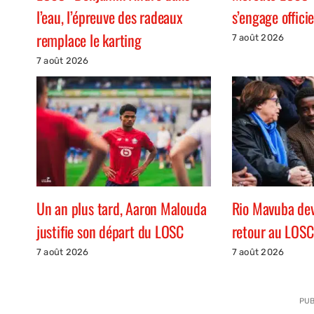
l’eau, l’épreuve des radeaux
s’engage offici
remplace le karting
7 août 2026
7 août 2026
Un an plus tard, Aaron Malouda
Rio Mavuba devr
justifie son départ du LOSC
retour au LOSC
7 août 2026
7 août 2026
PUB