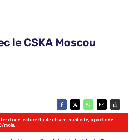
vec le CSKA Moscou
er d’une lecture fluide et sans publicité, à partir de
€/mois.