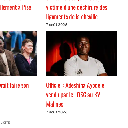
ellement à Pise
victime d’une déchirure des
ligaments de la cheville
7 août 2026
ait faire son
Officiel : Adeshina Ayodele
vendu par le LOSC au KV
Malines
7 août 2026
LICITE