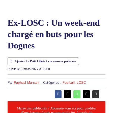
LE PETIT PRONO
LE PETIT JURY
Ex-LOSC : Un week-end
ABONNEMENTS
chargé en buts pour les
NOUS CONTACTER
Dogues
NOUS SUIVRE
Rechercher:
Ajouter Le Petit Lillois à vos sources préférées
Publié le 1 mars 2022 à 00:00
Par
Raphael Marcant
-
Catégories :
Football
,
LOSC
Marre des publicités ? Abonnez-vous ici pour profiter
d’une lecture fluide et sans publicité, à partir de