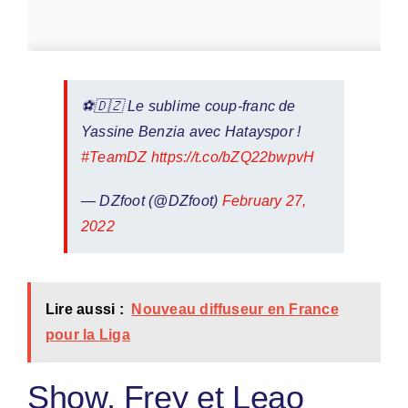
⚽️🇩🇿 Le sublime coup-franc de
Yassine Benzia avec Hatayspor !
#TeamDZ
https://t.co/bZQ22bwpvH
— DZfoot (@DZfoot)
February 27,
2022
Lire aussi :
Nouveau diffuseur en France
pour la Liga
Show, Frey et Leao