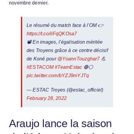
novembre dernier.
Le résumé du match face à l'OM 👉
https://t.co/iIFqQKOsa7
📽 En images, l'égalisation méritée
des Troyens grâce à ce centre décisif
de Koné pour
@YoannTouzghar7
💪
#ESTACOM
#TeamEstac
🔵⚪
pic.twitter.com/bYZJ9mYJTq
— ESTAC Troyes (@estac_officiel)
February 28, 2022
Araujo lance la saison