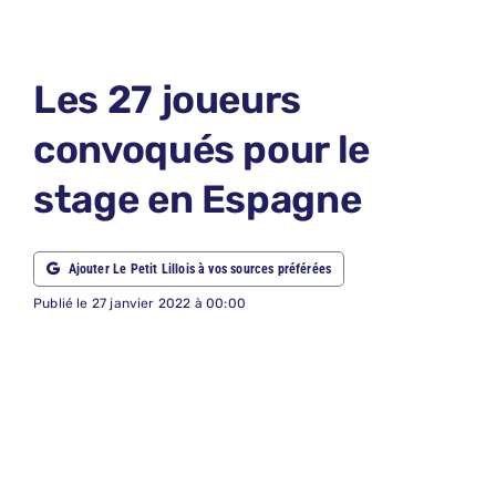
LE PETIT 
LE PETIT 
Les 27 joueurs
ABONNEM
convoqués pour le
NOUS CON
stage en Espagne
NOUS SUI
Recherche
Ajouter Le Petit Lillois à vos sources préférées
Publié le 27 janvier 2022 à 00:00