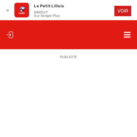
Le Petit Lillois
✕
VOIR
GRATUIT
Sur Google Play
Passer
au
Nav
contenu
à
ACCUEIL
bas
PUBLICITE
LE PETIT
LE PETIT
LA PETITE
LES PETIT
LE PETIT 
SAISON 25
CLUB