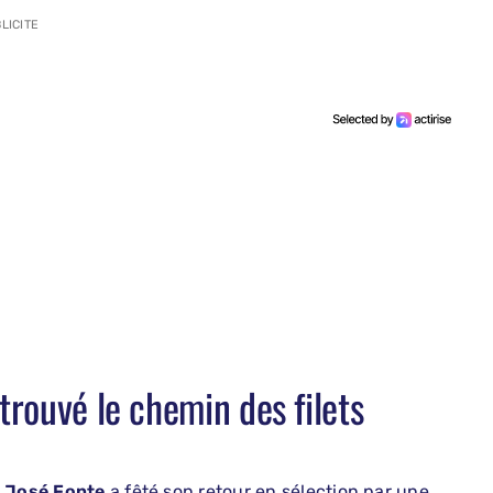
LICITE
 trouvé le chemin des filets
,
José Fonte
a fêté son retour en sélection par une