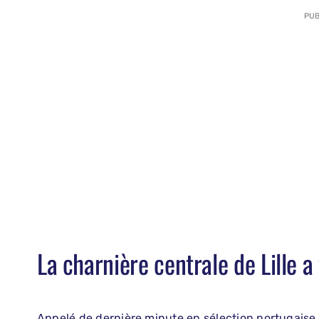
PUB
La charnière centrale de Lille a
Appelé de dernière minute en sélection portugaise