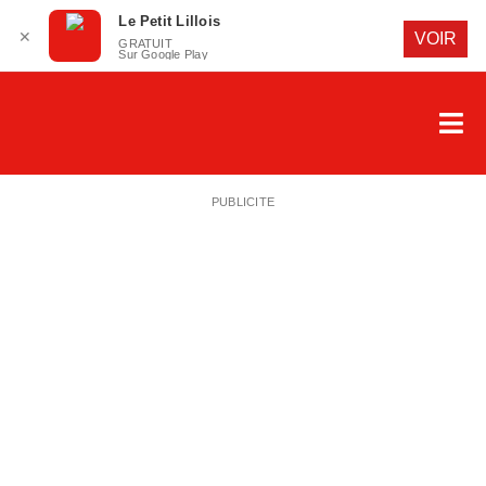
Le Petit Lillois
✕
VOIR
GRATUIT
Sur Google Play
Passer
au
Nav
contenu
à
ACCUEIL
basc
PUBLICITE
LE PETIT 
LE PETIT
LA PETITE
LES PETIT
LE PETIT 
SAISON 25-
CLUB