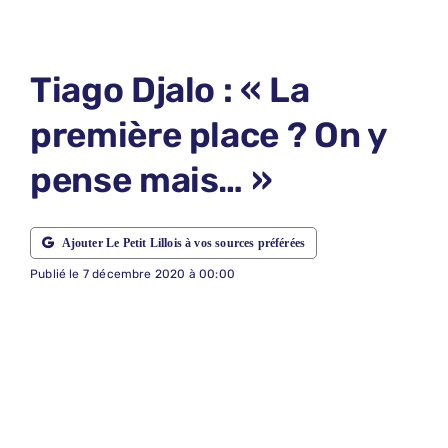
LE PETIT 
LE PETIT 
Tiago Djalo : « La
ABONNEM
première place ? On y
NOUS CON
pense mais… »
NOUS SUI
Recherche
Ajouter Le Petit Lillois à vos sources préférées
Publié le 7 décembre 2020 à 00:00