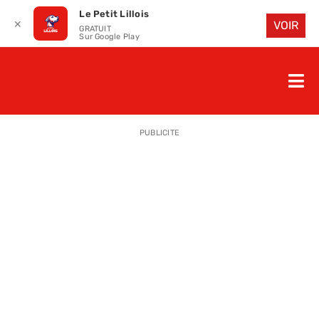
Le Petit Lillois
✕
VOIR
GRATUIT
Sur Google Play
Passer
au
Nav
contenu
à
ACCUEIL
bas
PUBLICITE
LE PETIT
LE PETIT
LA PETITE
LES PETIT
LE PETIT 
SAISON 25
CLUB