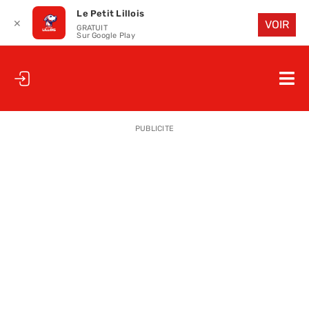
Le Petit Lillois
✕
VOIR
GRATUIT
Sur Google Play
Passer
au
Nav
contenu
à
ACCUEIL
bas
PUBLICITE
LE PETIT
LE PETIT
LA PETITE
LES PETIT
LE PETIT 
SAISON 25
CLUB