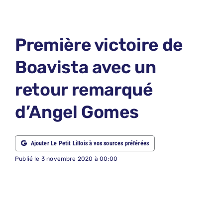
LE PETIT 
LE PETIT 
Première victoire de
ABONNEM
Boavista avec un
NOUS CON
retour remarqué
NOUS SUI
d’Angel Gomes
Recherche
Ajouter Le Petit Lillois à vos sources préférées
Publié le 3 novembre 2020 à 00:00