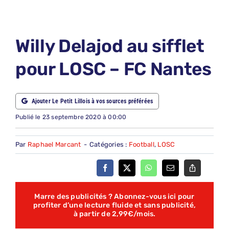
LE PETIT PRONO
LE PETIT JURY
Willy Delajod au sifflet
ABONNEMENTS
pour LOSC – FC Nantes
NOUS CONTACTER
NOUS SUIVRE
Ajouter Le Petit Lillois à vos sources préférées
Rechercher:
Publié le 23 septembre 2020 à 00:00
Par
Raphael Marcant
-
Catégories :
Football
,
LOSC
Marre des publicités ? Abonnez-vous ici pour
profiter d’une lecture fluide et sans publicité,
à partir de 2,99€/mois.