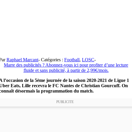
Par
Raphael Marcant
-
Catégories :
Football
,
LOSC
-
Marre des publicités ? Abonnez-vous ici pour profiter d’une lecture
fluide et sans publicité, à partir de 2,99€/mois.
A l’occasion de la 5ème journée de la saison 2020-2021 de Ligue 1
Uber Eats, Lille recevra le FC Nantes de Christian Gourcuff. On
connaît désormais la programmation du match.
PUBLICITE