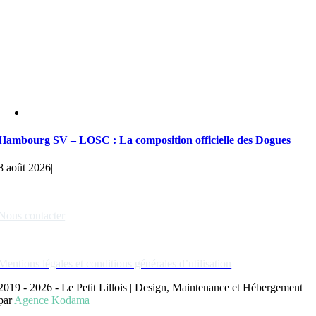
Hambourg SV – LOSC : La composition officielle des Dogues
8 août 2026
|
Liens rapides
Nous contacter
Nos partenaires
Mentions légales et conditions générales d’utilisation
2019 - 2026 - Le Petit Lillois | Design, Maintenance et Hébergement
par
Agence Kodama