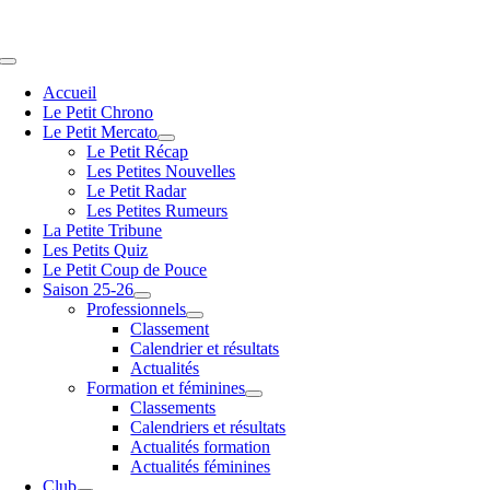
Passer
au
contenu
Navigation
à
Accueil
bascule
Le Petit Chrono
Le Petit Mercato
Le Petit Récap
Les Petites Nouvelles
Le Petit Radar
Les Petites Rumeurs
La Petite Tribune
Les Petits Quiz
Le Petit Coup de Pouce
Saison 25-26
Professionnels
Classement
Calendrier et résultats
Actualités
Formation et féminines
Classements
Calendriers et résultats
Actualités formation
Actualités féminines
Club