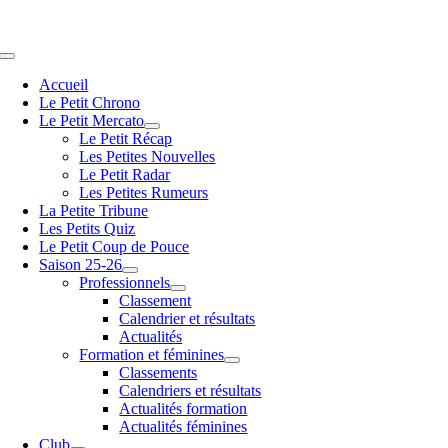
Passer
au
contenu
Navigation
à
Accueil
bascule
Le Petit Chrono
Le Petit Mercato
Le Petit Récap
Les Petites Nouvelles
Le Petit Radar
Les Petites Rumeurs
La Petite Tribune
Les Petits Quiz
Le Petit Coup de Pouce
Saison 25-26
Professionnels
Classement
Calendrier et résultats
Actualités
Formation et féminines
Classements
Calendriers et résultats
Actualités formation
Actualités féminines
Club