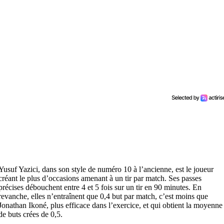
Yusuf Yazici, dans son style de numéro 10 à l’ancienne, est le joueur
créant le plus d’occasions amenant à un tir par match. Ses passes
précises débouchent entre 4 et 5 fois sur un tir en 90 minutes. En
revanche, elles n’entraînent que 0,4 but par match, c’est moins que
Jonathan Ikoné, plus efficace dans l’exercice, et qui obtient la moyenne
de buts crées de 0,5.