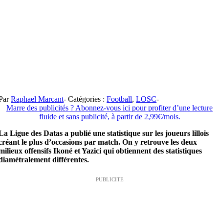
Par
Raphael Marcant
-
Catégories :
Football
,
LOSC
-
Marre des publicités ? Abonnez-vous ici pour profiter d’une lecture
fluide et sans publicité, à partir de 2,99€/mois.
La Ligue des Datas a publié une statistique sur les joueurs lillois
créant le plus d’occasions par match. On y retrouve les deux
milieux offensifs Ikoné et Yazici qui obtiennent des statistiques
diamétralement différentes.
PUBLICITE