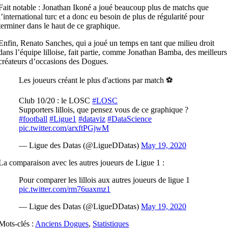
Fait notable : Jonathan Ikoné a joué beaucoup plus de matchs que
l’international turc et a donc eu besoin de plus de régularité pour
terminer dans le haut de ce graphique.
Enfin, Renato Sanches, qui a joué un temps en tant que milieu droit
dans l’équipe lilloise, fait partie, comme Jonathan Bamba, des meilleurs
créateurs d’occasions des Dogues.
Les joueurs créant le plus d'actions par match ⚽️
Club 10/20 : le LOSC
#LOSC
Supporters lillois, que pensez vous de ce graphique ?
#football
#Ligue1
#dataviz
#DataScience
pic.twitter.com/arxftPGjwM
— Ligue des Datas (@LigueDDatas)
May 19, 2020
La comparaison avec les autres joueurs de Ligue 1 :
Pour comparer les lillois aux autres joueurs de ligue 1
pic.twitter.com/rm76uaxmz1
— Ligue des Datas (@LigueDDatas)
May 19, 2020
Mots-clés :
Anciens Dogues
,
Statistiques