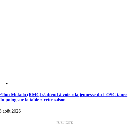
Elton Mokolo (RMC) s’attend à voir « la jeunesse du LOSC taper
du poing sur la table » cette saison
6 août 2026
|
PUBLICITE