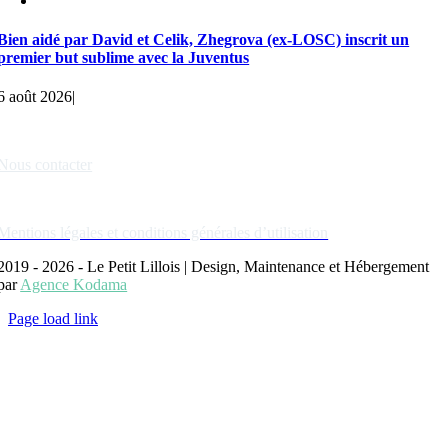
Bien aidé par David et Celik, Zhegrova (ex-LOSC) inscrit un
premier but sublime avec la Juventus
6 août 2026
|
Liens rapides
Nous contacter
Nos partenaires
Mentions légales et conditions générales d’utilisation
2019 - 2026 - Le Petit Lillois | Design, Maintenance et Hébergement
par
Agence Kodama
Page load link
Aller
en
haut