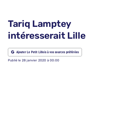
LE PETIT 
LE PETIT 
Tariq Lamptey
ABONNEM
intéresserait Lille
NOUS CON
NOUS SUI
Ajouter Le Petit Lillois à vos sources préférées
Recherche
Publié le 28 janvier 2020 à 00:00