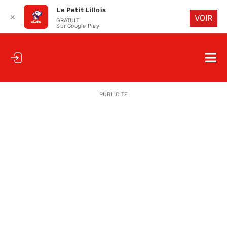
Le Petit Lillois
✕
VOIR
GRATUIT
Sur Google Play
Passer
au
Nav
contenu
à
ACCUEIL
bas
PUBLICITE
LE PETIT
LE PETIT
LA PETITE
LES PETIT
LE PETIT 
SAISON 25
CLUB