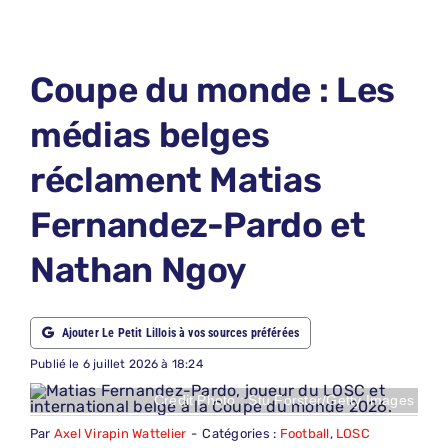
LE PETIT PRONO
LE PETIT JURY
Coupe du monde : Les
ABONNEMENTS
médias belges
NOUS CONTACTER
réclament Matias
NOUS SUIVRE
Fernandez-Pardo et
Rechercher:
Nathan Ngoy
Ajouter Le Petit Lillois à vos sources préférées
Publié le 6 juillet 2026 à 18:24
Crédit Photo : Stu Forster/Getty Images
Par
Axel Virapin Wattelier
-
Catégories :
Football
,
LOSC