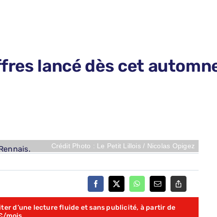
ffres lancé dès cet automne
Crédit Photo : Le Petit Lillois / Nicolas Opigez
er d’une lecture fluide et sans publicité, à partir de
€/mois.