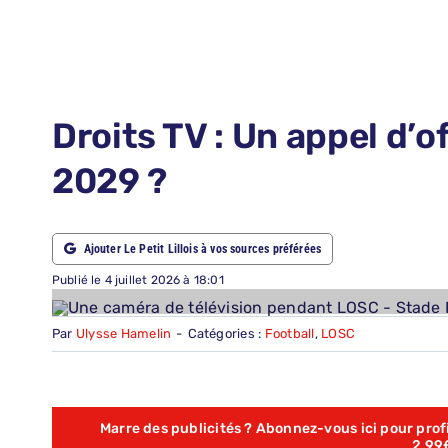
LE PETIT PRONO
NOUS CONTACTER
NOUS SUIVRE
Droits TV : Un appel d’o
ABONNEMENTS
2029 ?
RECHERCHER:
Ajouter Le Petit Lillois à vos sources préférées
Publié le 4 juillet 2026 à 18:01
Par
Ulysse Hamelin
-
Catégories :
Football
,
LOSC
Marre des publicités ? Abonnez-vous ici pour profit
2,99