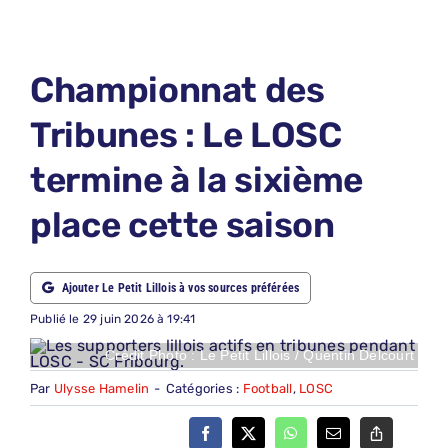
LE PETIT PRONO
LE PETIT JURY
Championnat des
ABONNEMENTS
Tribunes : Le LOSC
NOUS CONTACTER
termine à la sixième
NOUS SUIVRE
place cette saison
Rechercher:
Ajouter Le Petit Lillois à vos sources préférées
Publié le 29 juin 2026 à 19:41
Crédit Photo : Le Petit Lillois / Quentin Delcourt
Par
Ulysse Hamelin
-
Catégories :
Football
,
LOSC