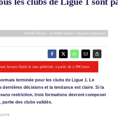
ous les clubs de Ligue 1 sont 
Crédit Photo : Le Petit Lillois / Quentin Delcourt
ne lecture fluide et sans publicité, à partir de 2,99€/mois.
rmais terminée pour les clubs de Ligue 1. Le
dernières décisions et la tendance est claire. Si la
 sans restriction, trois formations devront composer
 partie des clubs validés.
LICITE