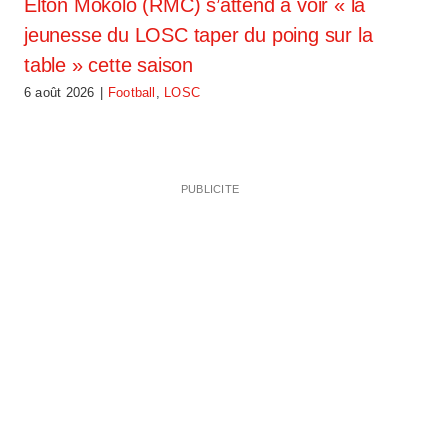
Elton Mokolo (RMC) s’attend à voir « la
jeunesse du LOSC taper du poing sur la
table » cette saison
6 août 2026
|
Football
,
LOSC
PUBLICITE