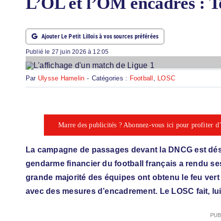
L’OL et l’OM encadrés : T
ABONNEMENTS
Ajouter Le Petit Lillois à vos sources préférées
RECHERCHER:
Publié le 27 juin 2026 à 12:05
Par
Ulysse Hamelin
-
Catégories :
Football
,
LOSC
Marre des publicités ? Abonnez-vous ici pour profiter d’u
La campagne de passages devant la DNCG est déso
gendarme financier du football français a rendu ses 
grande majorité des équipes ont obtenu le feu vert
avec des mesures d’encadrement. Le LOSC fait, lui,
PUB