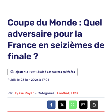
LE PETIT PRONO
LE PETIT JURY
Coupe du Monde : Quel
ABONNEMENTS
adversaire pour la
NOUS CONTACTER
France en seizièmes de
NOUS SUIVRE
finale ?
Rechercher:
Ajouter Le Petit Lillois à vos sources préférées
Publié le 23 juin 2026 à 17:01
Par
Ulysse Royer
-
Catégories :
Football
,
LOSC