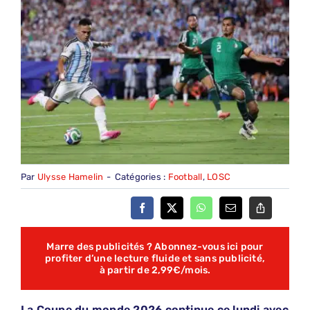
Par
Ulysse Hamelin
-
Catégories :
Football
,
LOSC
Marre des publicités ? Abonnez-vous ici pour
profiter d’une lecture fluide et sans publicité,
à partir de 2,99€/mois.
La Coupe du monde 2026 continue ce lundi avec