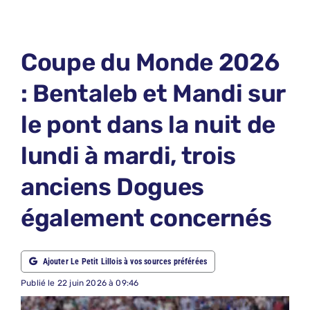
LE PETIT PRONO
LE PETIT JURY
Coupe du Monde 2026
ABONNEMENTS
: Bentaleb et Mandi sur
NOUS CONTACTER
le pont dans la nuit de
NOUS SUIVRE
lundi à mardi, trois
Rechercher:
anciens Dogues
également concernés
Ajouter Le Petit Lillois à vos sources préférées
Publié le 22 juin 2026 à 09:46