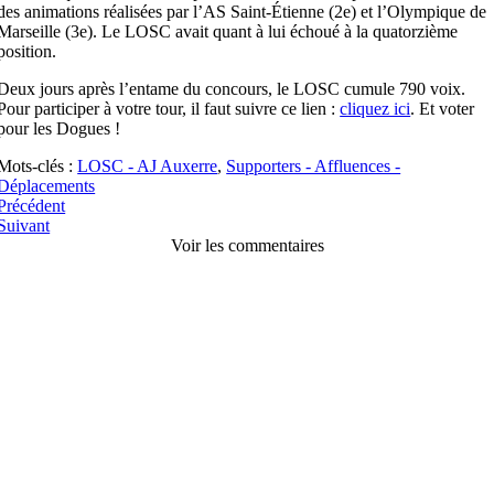
des animations réalisées par l’AS Saint-Étienne (2e) et l’Olympique de
Marseille (3e). Le LOSC avait quant à lui échoué à la quatorzième
position.
Deux jours après l’entame du concours, le LOSC cumule 790 voix.
Pour participer à votre tour, il faut suivre ce lien :
cliquez ici
. Et voter
pour les Dogues !
Mots-clés :
LOSC - AJ Auxerre
,
Supporters - Affluences -
Déplacements
Précédent
Suivant
Voir les commentaires