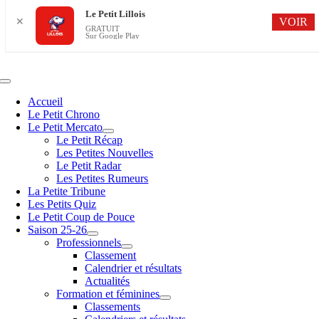
Le Petit Lillois
VOIR
✕
GRATUIT
Sur Google Play
Passer
au
contenu
Navigation
à
Accueil
bascule
Le Petit Chrono
Le Petit Mercato
Le Petit Récap
Les Petites Nouvelles
Le Petit Radar
Les Petites Rumeurs
La Petite Tribune
Les Petits Quiz
Le Petit Coup de Pouce
Saison 25-26
Professionnels
Classement
Calendrier et résultats
Actualités
Formation et féminines
Classements