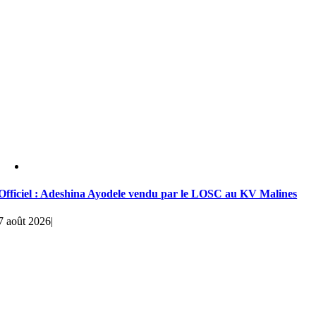
Officiel : Adeshina Ayodele vendu par le LOSC au KV Malines
7 août 2026
|