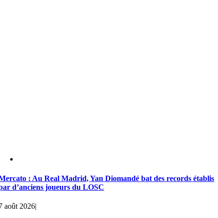
Mercato : Au Real Madrid, Yan Diomandé bat des records établis
par d’anciens joueurs du LOSC
7 août 2026
|