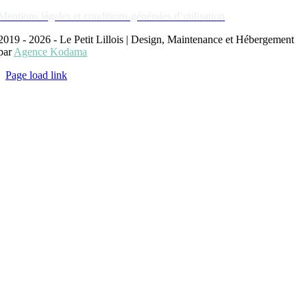
Mentions légales et conditions générales d’utilisation
2019 - 2026 - Le Petit Lillois | Design, Maintenance et Hébergement
par
Agence Kodama
Page load link
Aller
en
haut