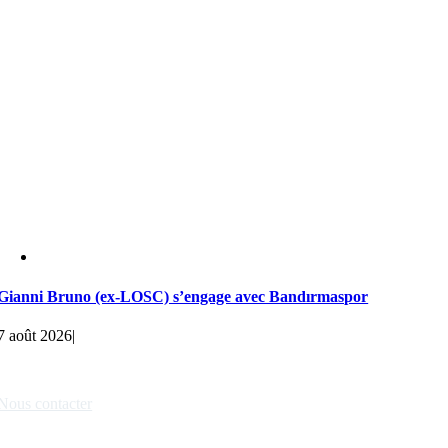
Gianni Bruno (ex-LOSC) s’engage avec Bandırmaspor
7 août 2026
|
Liens rapides
Nous contacter
Nos partenaires