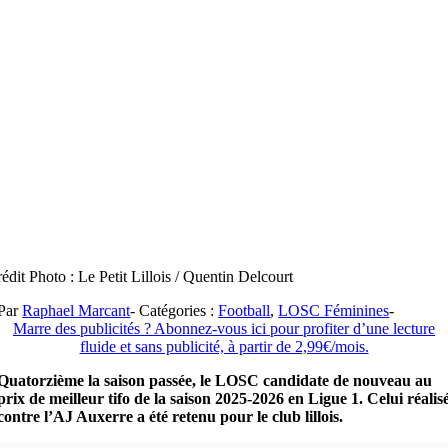
édit Photo : Le Petit Lillois / Quentin Delcourt
Par
Raphael Marcant
-
Catégories :
Football
,
LOSC Féminines
-
Marre des publicités ? Abonnez-vous ici pour profiter d’une lecture
fluide et sans publicité, à partir de 2,99€/mois.
Quatorzième la saison passée, le LOSC candidate de nouveau au
prix de meilleur tifo de la saison 2025-2026 en Ligue 1. Celui réalis
contre l’AJ Auxerre a été retenu pour le club lillois.