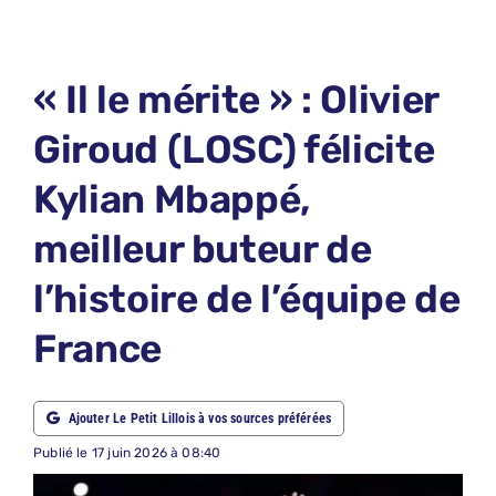
LE PETIT PRONO
LE PETIT JURY
« Il le mérite » : Olivier
ABONNEMENTS
Giroud (LOSC) félicite
NOUS CONTACTER
Kylian Mbappé,
NOUS SUIVRE
meilleur buteur de
Rechercher:
l’histoire de l’équipe de
France
Ajouter Le Petit Lillois à vos sources préférées
Publié le 17 juin 2026 à 08:40