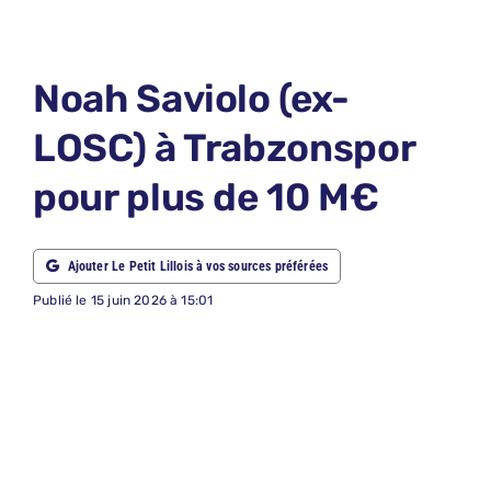
LE PETIT 
LE PETIT 
Noah Saviolo (ex-
ABONNEM
LOSC) à Trabzonspor
NOUS CON
pour plus de 10 M€
NOUS SUI
Recherche
Ajouter Le Petit Lillois à vos sources préférées
Publié le 15 juin 2026 à 15:01