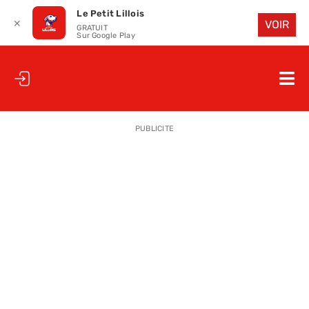
Le Petit Lillois
✕
VOIR
GRATUIT
Sur Google Play
Passer
au
Nav
contenu
à
ACCUEIL
bas
PUBLICITE
LE PETIT
LE PETIT
LA PETITE
LES PETIT
LE PETIT 
SAISON 25
CLUB