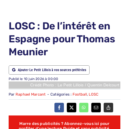
LE PETIT PRONO
LE PETIT JURY
LOSC : De l’intérêt en
ABONNEMENTS
Espagne pour Thomas
NOUS CONTACTER
Meunier
NOUS SUIVRE
Rechercher:
Ajouter Le Petit Lillois à vos sources préférées
Publié le 10 juin 2026 à 00:00
Crédit Photo : Le Petit Lillois / Quentin Delcourt
Par
Raphael Marcant
-
Catégories :
Football
,
LOSC
Marre des publicités ? Abonnez-vous ici pour
profiter d’une lecture fluide et sans publicité,