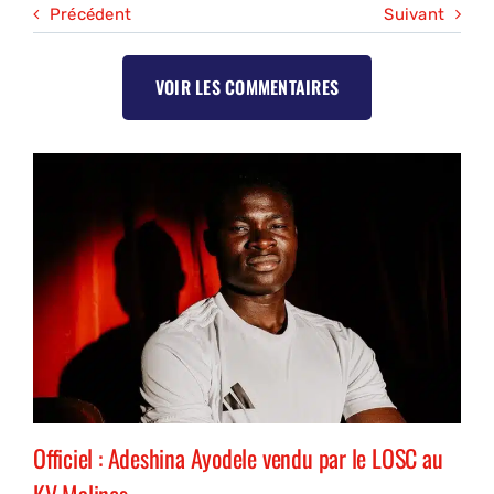
Précédent
Suivant
VOIR LES COMMENTAIRES
Officiel : Adeshina Ayodele vendu par le LOSC au
KV Malines