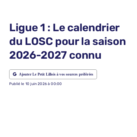
LE PETIT 
LE PETIT 
Ligue 1 : Le calendrier
ABONNEM
du LOSC pour la saison
NOUS CON
2026-2027 connu
NOUS SUI
Recherche
Ajouter Le Petit Lillois à vos sources préférées
Publié le 10 juin 2026 à 00:00