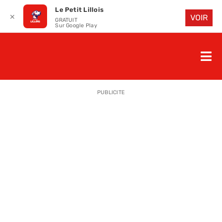
Le Petit Lillois
✕
VOIR
GRATUIT
Sur Google Play
Passer
au
Nav
contenu
à
ACCUEIL
bas
PUBLICITE
LE PETIT
LE PETIT
LA PETITE
LES PETIT
LE PETIT 
SAISON 25
CLUB