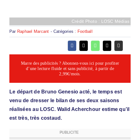
Crédit Photo : LOSC Médias
Par
Raphael Marcant
-
Catégories :
Football
Marre des publicités ? Abonnez-vous ici pour profiter
d’une lecture fluide et sans publicité, à partir de
2,99€/mois.
Le départ de Bruno Genesio acté, le temps est
venu de dresser le bilan de ses deux saisons
réalisées au LOSC. Walid Acherchour estime qu’il
est très, très costaud.
PUBLICITE