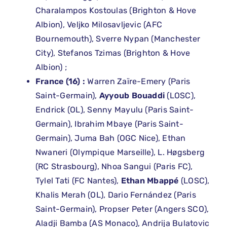
Charalampos Kostoulas (Brighton & Hove
Albion), Veljko Milosavljevic (AFC
Bournemouth), Sverre Nypan (Manchester
City), Stefanos Tzimas (Brighton & Hove
Albion) ;
France (16) :
Warren Zaïre-Emery (Paris
Saint-Germain),
Ayyoub Bouaddi
(LOSC),
Endrick (OL), Senny Mayulu (Paris Saint-
Germain), Ibrahim Mbaye (Paris Saint-
Germain), Juma Bah (OGC Nice), Ethan
Nwaneri (Olympique Marseille), L. Høgsberg
(RC Strasbourg), Nhoa Sangui (Paris FC),
Tylel Tati (FC Nantes),
Ethan Mbappé
(LOSC),
Khalis Merah (OL), Dario Fernández (Paris
Saint-Germain), Propser Peter (Angers SCO),
Aladji Bamba (AS Monaco), Andrija Bulatovic