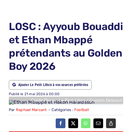
LE PETIT PRONO
LE PETIT JURY
LOSC : Ayyoub Bouaddi
ABONNEMENTS
et Ethan Mbappé
NOUS CONTACTER
prétendants au Golden
NOUS SUIVRE
Boy 2026
Rechercher:
Ajouter Le Petit Lillois à vos sources préférées
Publié le 21 mai 2026 à 00:00
Crédit Photo : Le Petit Lillois / Quentin Delcourt
Par
Raphael Marcant
-
Catégories :
Football