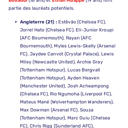
Bouaddi
(18 ans) et
Ethan Mbappé
(19 ans) font
partie des lauréats potentiels.
Angleterre (21) :
Estêvão (Chelsea FC),
Jorrel Hato (Chelsea FC), Eli-Junior Kroupi
(AFC Bournemouth), Rayan (AFC
Bournemouth), Myles Lewis-Skelly (Arsenal
FC), Jaydee Canvot (Crystal Palace), Lewis
Miley (Newcastle United), Archie Gray
(Tottenham Hotspur), Lucas Bergvall
(Tottenham Hotspur), Ayden Heaven
(Manchester United), Josh Acheampong
(Chelsea FC), Rio Ngumoha (Liverpool FC),
Mateus Mané (Wolverhampton Wanderers),
Max Dowman (Arsenal FC), Souza
(Tottenham Hotspur), Marc Guiu (Chelsea
FC), Chris Rigg (Sunderland AFC),