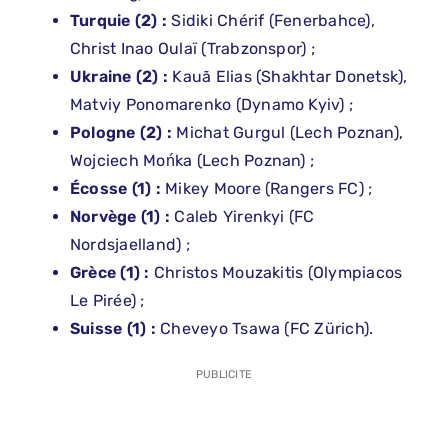
Turquie (2) :
Sidiki Chérif (Fenerbahce),
Christ Inao Oulaï (Trabzonspor) ;
Ukraine (2) :
Kauã Elias (Shakhtar Donetsk),
Matviy Ponomarenko (Dynamo Kyiv) ;
Pologne (2) :
Michat Gurgul (Lech Poznan),
Wojciech Mońka (Lech Poznan) ;
Écosse (1) :
Mikey Moore (Rangers FC) ;
Norvège (1) :
Caleb Yirenkyi (FC
Nordsjaelland) ;
Grèce (1) :
Christos Mouzakitis (Olympiacos
Le Pirée) ;
Suisse (1) :
Cheveyo Tsawa (FC Zürich).
PUBLICITE