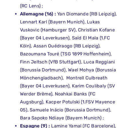
(RC Lens) ;
Allemagne (16) :
Yan Diomande (RB Leipzig),
Lennart Karl (Bayern Munich), Lukas
Vuskovic (Hamburger SV), Christian Kofane
(Bayer 04 Leverkusen), Saïd El Mala (1.FC
Köln), Assan Ouédraogo (RB Leipzig),
Bazoumana Touré (TSG 1899 Hoffenheim),
Finn Jeltsch (VfB Stuttgart), Luca Reggiani
(Borussia Dortmund), Wael Mohya (Borussia
Mönchengladbach), Montrell Culbreath
(Bayer 04 Leverkusen), Karim Coulibaly (SV
Werder Brême), Noahkai Banks (FC
Augsburg), Kacper Potulski (1.FSV Mayence
05), Samuele Inácio (Borussia Dortmund),
Bara Sapoko Ndiaye (Bayern Munich) ;
Espagne (9) :
Lamine Yamal (FC Barcelone),