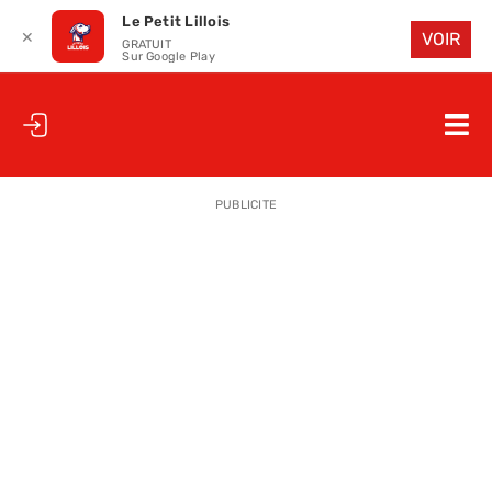
Le Petit Lillois
✕
VOIR
GRATUIT
Sur Google Play
Passer
au
Nav
contenu
à
ACCUEIL
bas
PUBLICITE
LE PETIT
LE PETIT
LA PETITE
LES PETIT
LE PETIT 
SAISON 25
CLUB