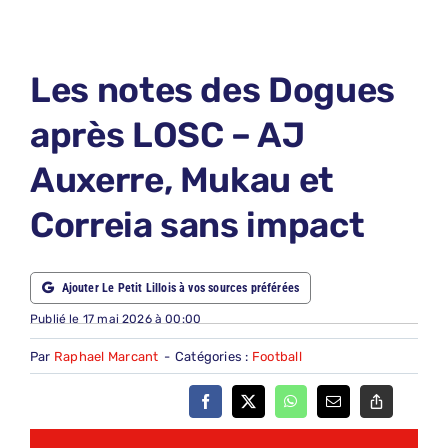
LE PETIT 
LE PETIT 
Les notes des Dogues
ABONNEM
après LOSC – AJ
NOUS CON
Auxerre, Mukau et
NOUS SUI
Correia sans impact
Recherche
Ajouter Le Petit Lillois à vos sources préférées
Publié le 17 mai 2026 à 00:00
Par
Raphael Marcant
-
Catégories :
Football