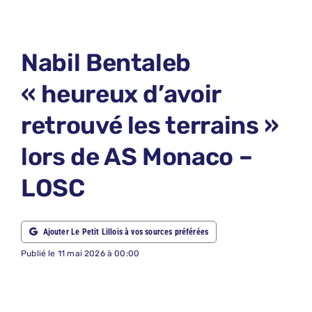
LE PETIT 
LE PETIT 
Nabil Bentaleb
ABONNEM
« heureux d’avoir
NOUS CON
retrouvé les terrains »
NOUS SUI
lors de AS Monaco –
Recherche
LOSC
Ajouter Le Petit Lillois à vos sources préférées
Publié le 11 mai 2026 à 00:00