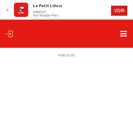
Le Petit Lillois
✕
VOIR
GRATUIT
Sur Google Play
Passer
au
Nav
contenu
à
ACCUEIL
bas
PUBLICITE
LE PETIT
LE PETIT
LA PETITE
LES PETIT
LE PETIT 
SAISON 25
CLUB