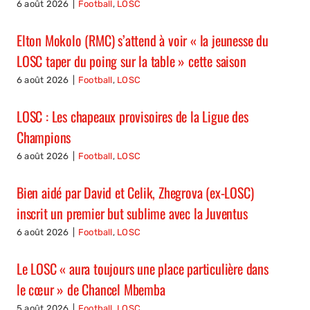
6 août 2026
|
Football
,
LOSC
Elton Mokolo (RMC) s’attend à voir « la jeunesse du
LOSC taper du poing sur la table » cette saison
6 août 2026
|
Football
,
LOSC
LOSC : Les chapeaux provisoires de la Ligue des
Champions
6 août 2026
|
Football
,
LOSC
Bien aidé par David et Celik, Zhegrova (ex-LOSC)
inscrit un premier but sublime avec la Juventus
6 août 2026
|
Football
,
LOSC
Le LOSC « aura toujours une place particulière dans
le cœur » de Chancel Mbemba
5 août 2026
|
Football
,
LOSC