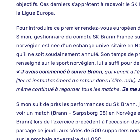
objectifs. Ces derniers s’apprêtent à recevoir le SK
la Ligue Europa.
Pour introduire ce premier rendez-vous européen d
Simon, gestionnaire du compte SK Brann France sur 
norvégien est née d’un échange universitaire en N
qu’il ne soit soudainement annulé. Son temps de pré
renseigné sur le sport norvégien, lui a suffi pour d
« J’avais commencé à suivre Brann
, qui venait à 
(1er et instantanément de retour dans l’élite, ndlr).
même continué à regarder tous les matchs.
Je me s
Simon suit de près les performances du SK Brann, j
voir un match (Brann – Sarpsborg 08) en Norvège 
Brann) lors de l’exercice précédent à l’occasion des
parcage ce jeudi, aux côtés de 500 supporters norv
sur le prochain adversaire du LOSC.