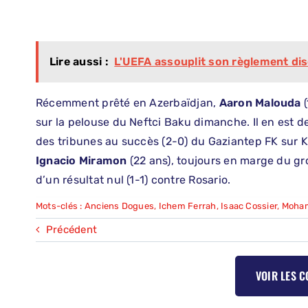
Lire aussi :
L'UEFA assouplit son règlement dis
Récemment prêté en Azerbaïdjan,
Aaron Malouda
(
sur la pelouse du Neftci Baku dimanche. Il en est
des tribunes au succès (2-0) du Gaziantep FK sur K
Ignacio Miramon
(22 ans), toujours en marge du gr
d’un résultat nul (1-1) contre Rosario.
Mots-clés :
Anciens Dogues
,
Ichem Ferrah
,
Isaac Cossier
,
Moha
Précédent
VOIR LES 