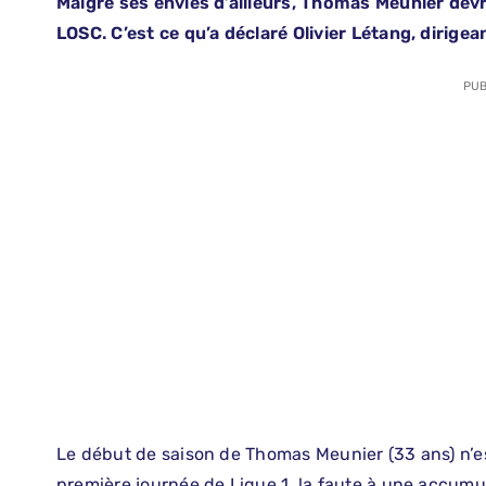
Malgré ses envies d’ailleurs, Thomas Meunier devr
LOSC. C’est ce qu’a déclaré Olivier Létang, dirigeant
PUB
Le début de saison de Thomas Meunier (33 ans) n’e
première journée de Ligue 1, la faute à une accumu