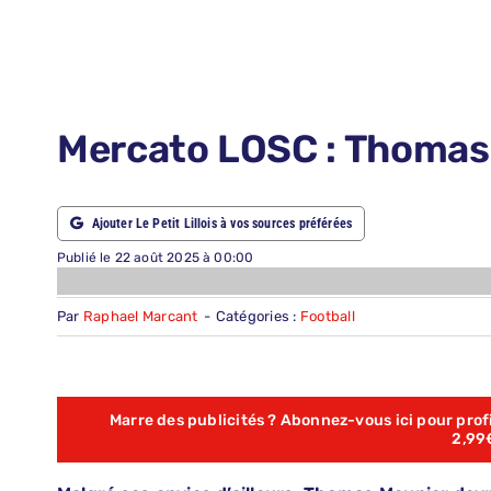
LE PETIT PRONO
NOUS CONTACTER
NOUS SUIVRE
Mercato LOSC : Thomas 
ABONNEMENTS
Ajouter Le Petit Lillois à vos sources préférées
RECHERCHER:
Publié le 22 août 2025 à 00:00
Par
Raphael Marcant
-
Catégories :
Football
Marre des publicités ? Abonnez-vous ici pour profit
2,99