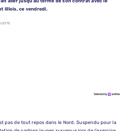
ait aller jusqu’au terme de son contrat avec le
 lillois, ce vendredi.
LICITE
st pas de tout repos dans le Nord. Suspendu pour la
lation de cartons jaunes survenue lors de l’exercice