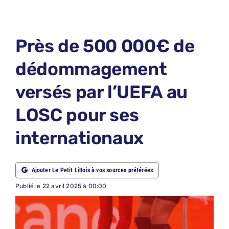
LE PETIT PRONO
LE PETIT JURY
Près de 500 000€ de
ABONNEMENTS
dédommagement
NOUS CONTACTER
versés par l’UEFA au
NOUS SUIVRE
LOSC pour ses
Rechercher:
internationaux
Ajouter Le Petit Lillois à vos sources préférées
Publié le 22 avril 2025 à 00:00