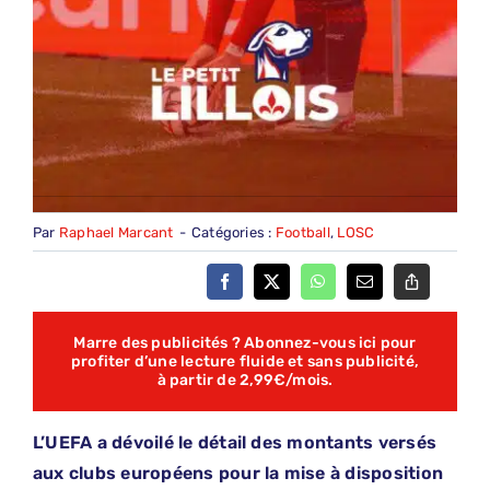
Par
Raphael Marcant
-
Catégories :
Football
,
LOSC
Marre des publicités ? Abonnez-vous ici pour
profiter d’une lecture fluide et sans publicité,
à partir de 2,99€/mois.
L’UEFA a dévoilé le détail des montants versés
aux clubs européens pour la mise à disposition