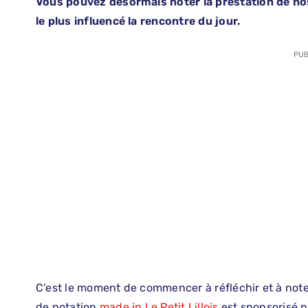
Vous pouvez désormais noter la prestation de nos 
le plus influencé la rencontre du jour.
PUB
C’est le moment de commencer à réfléchir et à note
de notation
made in Le Petit Lillois
est sponsorisé 