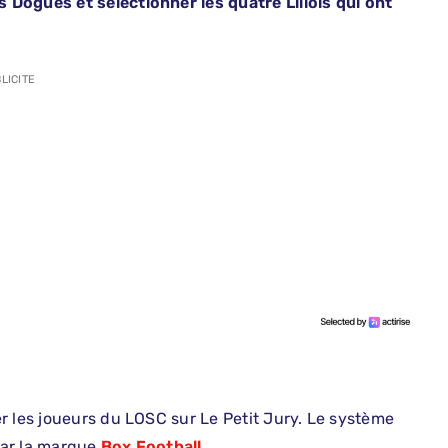
Dogues et sélectionner les quatre Lillois qui ont
LICITE
r les joueurs du LOSC sur Le Petit Jury. Le système
par la marque
Box Football
.