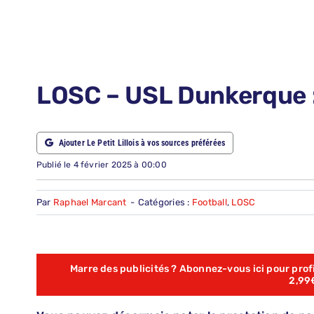
LE PETIT PRONO
NOUS CONTACTER
NOUS SUIVRE
LOSC – USL Dunkerque :
ABONNEMENTS
Ajouter Le Petit Lillois à vos sources préférées
RECHERCHER:
Publié le 4 février 2025 à 00:00
Par
Raphael Marcant
-
Catégories :
Football
,
LOSC
Marre des publicités ? Abonnez-vous ici pour profit
2,99