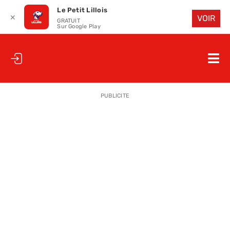
Le Petit Lillois
✕
VOIR
GRATUIT
Sur Google Play
Passer
au
Nav
contenu
à
ACCUEIL
bas
PUBLICITE
LE PETIT
LE PETIT
LA PETITE
LES PETIT
LE PETIT 
SAISON 25
CLUB