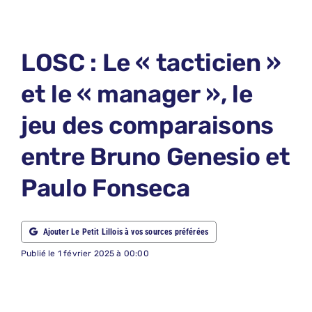
LE PETIT 
LE PETIT 
LOSC : Le « tacticien »
ABONNEM
et le « manager », le
NOUS CON
jeu des comparaisons
NOUS SUI
entre Bruno Genesio et
Recherche
Paulo Fonseca
Ajouter Le Petit Lillois à vos sources préférées
Publié le 1 février 2025 à 00:00