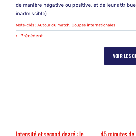
de manière négative ou positive, et de leur attribu
inadmissible).
Mots-clés :
Autour du match
,
Coupes internationales
Précédent
VOIR LES 
Intensité et second degré : le
45 minutes de