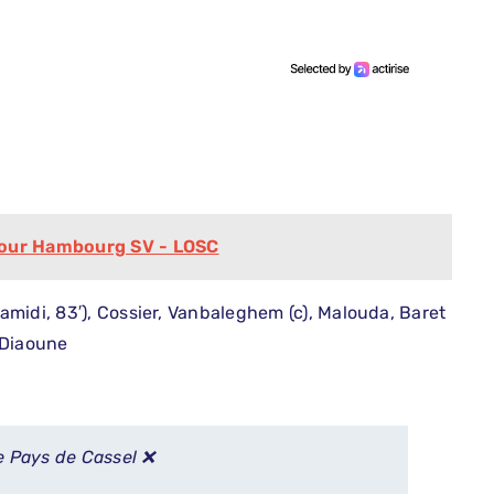
pour Hambourg SV - LOSC
midi, 83′), Cossier, Vanbaleghem (c), Malouda, Baret
, Diaoune
de Pays de Cassel ❌