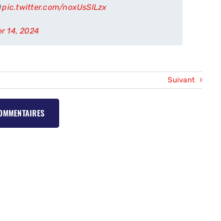

pic.twitter.com/noxUsSlLzx
r 14, 2024
Suivant
COMMENTAIRES