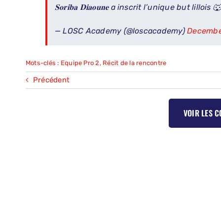
𝐒𝐨𝐫𝐢𝐛𝐚 𝐃𝐢𝐚𝐨𝐮𝐧𝐞 a inscrit l’unique but lillois 
— LOSC Academy (@loscacademy)
Decembe
Mots-clés :
Equipe Pro 2
,
Récit de la rencontre
Précédent
VOIR LES 