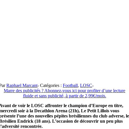
Par
Raphael Marcant
-
Catégories :
Football
,
LOSC
-
Marre des publicités ? Abonnez-vous ici pour profiter d’une lecture
fluide et sans publicité, à partir de 2,99€/mois.
Avant de voir le LOSC affronter le champion d’Europe en titre,
mercredi soir à la Decathlon Arena (21h), Le Petit Lillois vous
présente l’une des nouvelles pépites brésiliennes du club adverse, l
Brésilien Endrick (18 ans). L’occasion de découvrir un peu plus
l’adversité rencontrée.