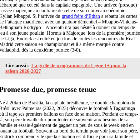
débarqué que cet été dans la capitale espagnole. Une arrivée (presque)
passée inaperçue au contraire de celle de son nouveau coéquipier
Kylian Mbappé. Si l’arrivée du
grand frère d’Ethan
a rebattu les cartes
de l’attaque madrilène, avec un quatuor démentiel – Mbappé-Vinicius-
Bellingham-Rodrygo – Ancelotti n’a pas hésité à donner du temps de
jeu à son jeune poulain. Hormis à Majorque, lors de la première journé
de Liga, Endrick est entré en jeu lors de toutes les rencontres du Real
Madrid cette saison en championnat et il a même marqué contre
Valladolid, dès la deuxième journée (3-0).
Lire aussi :
La grille de programmes de Ligue 1+ pour la
saison 2026-2027
Promesse due, promesse tenue
Né à 20km de Brasilia, la capitale brésilienne, le double champion du
Brésil avec Palmeiras (2022, 2023) découvre le football à Taguatinga
où il tape ses premiers ballons en face de sa maison. Pendant ce temps-
là, son père travaille dur pour tenter de subvenir aux besoins de sa
famille et essaie également de gagner un peu de sous le week-end en
jouant au football. Souvent au bord du terrain pour voir jouer son père,
Endrick comprend vite que la situation est difficile pour sa famille et