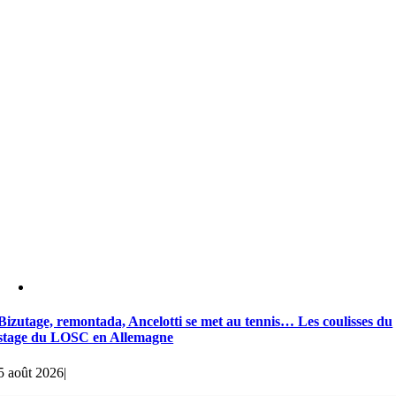
Bizutage, remontada, Ancelotti se met au tennis… Les coulisses du
stage du LOSC en Allemagne
5 août 2026
|