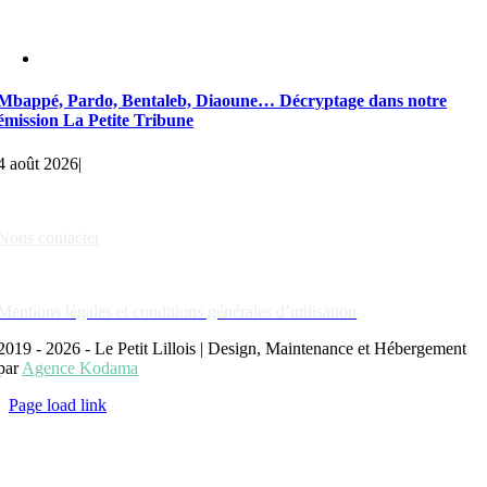
Mbappé, Pardo, Bentaleb, Diaoune… Décryptage dans notre
émission La Petite Tribune
4 août 2026
|
Liens rapides
Nous contacter
Nos partenaires
Mentions légales et conditions générales d’utilisation
2019 - 2026 - Le Petit Lillois | Design, Maintenance et Hébergement
par
Agence Kodama
Page load link
Aller
en
haut