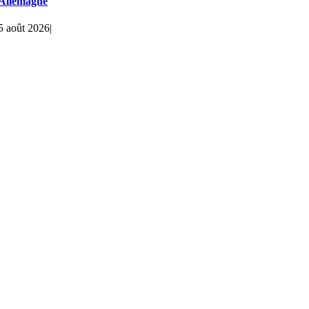
Allemagne
5 août 2026
|