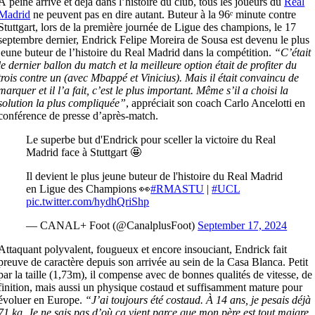
À peine arrivé et déjà dans l’histoire du club, tous les joueurs du
Real
Madrid
ne peuvent pas en dire autant. Buteur à la 96ᵉ minute contre
Stuttgart, lors de la première journée de Ligue des champions, le 17
septembre dernier, Endrick Felipe Moreira de Sousa est devenu le plus
jeune buteur de l’histoire du Real Madrid dans la compétition.
“C’était
le dernier ballon du match et la meilleure option était de profiter du
trois contre un (avec Mbappé et Vinicius). Mais il était convaincu de
marquer et il l’a fait, c’est le plus important. Même s’il a choisi la
solution la plus compliquée”
, appréciait son coach Carlo Ancelotti en
conférence de presse d’après-match.
Le superbe but d'Endrick pour sceller la victoire du Real
Madrid face à Stuttgart 🤩
Il devient le plus jeune buteur de l'histoire du Real Madrid
en Ligue des Champions 👀
#RMASTU
|
#UCL
pic.twitter.com/hydhQriShp
— CANAL+ Foot (@CanalplusFoot)
September 17, 2024
Attaquant polyvalent, fougueux et encore insouciant, Endrick fait
preuve de caractère depuis son arrivée au sein de la Casa Blanca. Petit
par la taille (1,73m), il compense avec de bonnes qualités de vitesse, de
finition, mais aussi un physique costaud et suffisamment mature pour
évoluer en Europe.
“J’ai toujours été costaud. À 14 ans, je pesais déjà
71 kg. Je ne sais pas d’où ça vient parce que mon père est tout maigre.