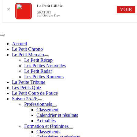
Le Petit Lillois
VOIR
✕
GRATUIT
Sur Google Play
Passer
au
contenu
Navigation
à
Accueil
bascule
Le Petit Chrono
Le Petit Mercato
Le Petit Récap
Les Petites Nouvelles
Le Petit Radar
Les Petites Rumeurs
La Petite Tribune
Les Petits Quiz
Le Petit Coup de Pouce
Saison 25-26
Professionnels
Classement
Calendrier et résultats
Actualités
Formation et féminines
Classements