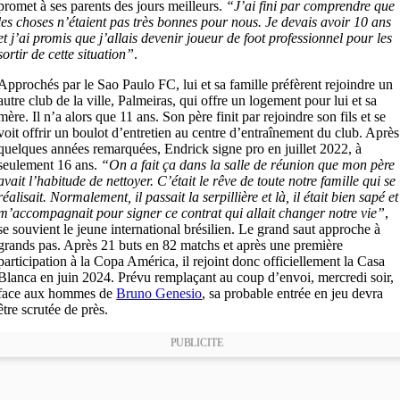
promet à ses parents des jours meilleurs.
“J’ai fini par comprendre que
les choses n’étaient pas très bonnes pour nous. Je devais avoir 10 ans
et j’ai promis que j’allais devenir joueur de foot professionnel pour les
sortir de cette situation”
.
Approchés par le Sao Paulo FC, lui et sa famille préfèrent rejoindre un
autre club de la ville, Palmeiras, qui offre un logement pour lui et sa
mère. Il n’a alors que 11 ans. Son père finit par rejoindre son fils et se
voit offrir un boulot d’entretien au centre d’entraînement du club. Après
quelques années remarquées, Endrick signe pro en juillet 2022, à
seulement 16 ans.
“On a fait ça dans la salle de réunion que mon père
avait l’habitude de nettoyer. C’était le rêve de toute notre famille qui se
réalisait. Normalement, il passait la serpillière et là, il était bien sapé et
m’accompagnait pour signer ce contrat qui allait changer notre vie”
,
se souvient le jeune international brésilien. Le grand saut approche à
grands pas. Après 21 buts en 82 matchs et après une première
participation à la Copa América, il rejoint donc officiellement la Casa
Blanca en juin 2024. Prévu remplaçant au coup d’envoi, mercredi soir,
face aux hommes de
Bruno Genesio
, sa probable entrée en jeu devra
être scrutée de près.
PUBLICITE