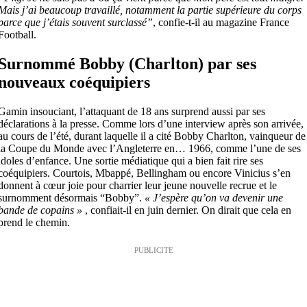
Mais j’ai beaucoup travaillé, notamment la partie supérieure du corps
parce que j’étais souvent surclassé”
, confie-t-il au magazine France
Football.
Surnommé Bobby (Charlton) par ses
nouveaux coéquipiers
Gamin insouciant, l’attaquant de 18 ans surprend aussi par ses
déclarations à la presse. Comme lors d’une interview après son arrivée,
au cours de l’été, durant laquelle il a cité Bobby Charlton, vainqueur de
la Coupe du Monde avec l’Angleterre en… 1966, comme l’une de ses
idoles d’enfance. Une sortie médiatique qui a bien fait rire ses
coéquipiers. Courtois, Mbappé, Bellingham ou encore Vinicius s’en
donnent à cœur joie pour charrier leur jeune nouvelle recrue et le
surnomment désormais “Bobby”.
« J’espère qu’on va devenir une
bande de copains »
, confiait-il en juin dernier. On dirait que cela en
prend le chemin.
PUBLICITE