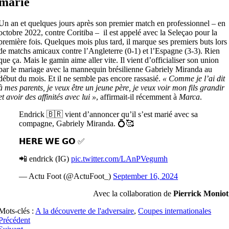
marié
Un an et quelques jours après son premier match en professionnel – en
octobre 2022, contre Coritiba – il est appelé avec la Seleçao pour la
première fois. Quelques mois plus tard, il marque ses premiers buts lors
de matchs amicaux contre l’Angleterre (0-1) et l’Espagne (3-3). Rien
que ça. Mais le gamin aime aller vite. Il vient d’officialiser son union
par le mariage avec la mannequin brésilienne Gabriely Miranda au
début du mois. Et il ne semble pas encore rassasié.
« Comme je l’ai dit
à mes parents, je veux être un jeune père, je veux voir mon fils grandir
et avoir des affinités avec lui »
, affirmait-il récemment à
Marca
.
Endrick 🇧🇷 vient d’annoncer qu’il s’est marié avec sa
compagne, Gabriely Miranda. 💍🥰
𝗛𝗘𝗥𝗘 𝗪𝗘 𝗚𝗢 ✅
📲 endrick (IG)
pic.twitter.com/LAnPVegumh
— Actu Foot (@ActuFoot_)
September 16, 2024
Avec la collaboration de
Pierrick Moniot
Mots-clés :
A la découverte de l'adversaire
,
Coupes internationales
Précédent