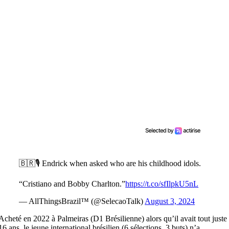
🇧🇷🎙️ Endrick when asked who are his childhood idols.
“Cristiano and Bobby Charlton.”
https://t.co/sfIlpkU5nL
— AllThingsBrazil™ (@SelecaoTalk)
August 3, 2024
Acheté en 2022 à Palmeiras (D1 Brésilienne) alors qu’il avait tout juste
16 ans, le jeune international brésilien (6 sélections, 3 buts) n’a