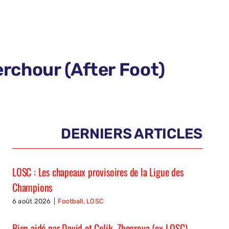
herchour (After Foot)
DERNIERS ARTICLES
LOSC : Les chapeaux provisoires de la Ligue des
Champions
6 août 2026
|
Football
,
LOSC
Bien aidé par David et Celik, Zhegrova (ex-LOSC)