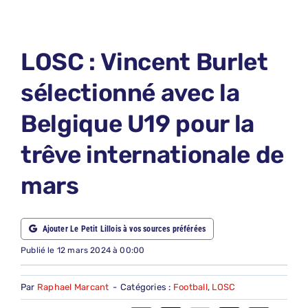
LE PETIT PRONO
LE PETIT JURY
LOSC : Vincent Burlet
ABONNEMENTS
sélectionné avec la
NOUS CONTACTER
Belgique U19 pour la
NOUS SUIVRE
trêve internationale de
Rechercher:
mars
Ajouter Le Petit Lillois à vos sources préférées
Publié le 12 mars 2024 à 00:00
Par
Raphael Marcant
-
Catégories :
Football
,
LOSC