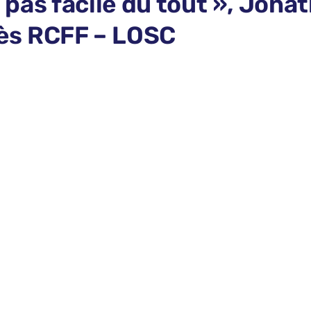
e, pas facile du tout », Jona
ès RCFF – LOSC