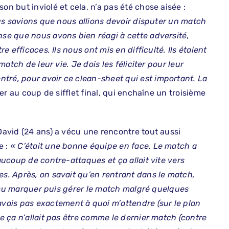
on but inviolé et cela, n’a pas été chose aisée :
Nous savions que nous allions devoir disputer un match
ense que nous avons bien réagi à cette adversité
,
e efficaces. Ils nous ont mis en difficulté. Ils étaient
match de leur vie. Je dois les féliciter pour leur
tré, pour avoir ce clean-sheet qui est important. La
tier au coup de sifflet final, qui enchaîne un troisième
 David (24 ans) a vécu une rencontre tout aussi
e :
« C’était une bonne équipe en face. Le match a
eaucoup de contre-attaques et ça allait vite vers
es. Après, on savait qu’en rentrant dans le match,
n a su marquer puis gérer le match malgré quelques
avais pas exactement à quoi m’attendre (sur le plan
ue ça n’allait pas être comme le dernier match (contre