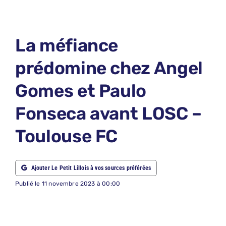
LE PETIT 
LE PETIT 
La méfiance
ABONNEM
prédomine chez Angel
NOUS CON
Gomes et Paulo
NOUS SUI
Fonseca avant LOSC –
Recherche
Toulouse FC
Ajouter Le Petit Lillois à vos sources préférées
Publié le 11 novembre 2023 à 00:00