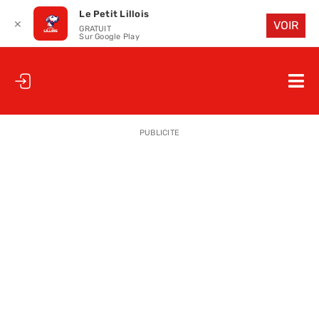
Le Petit Lillois
✕
VOIR
GRATUIT
Sur Google Play
Passer
au
Nav
contenu
à
ACCUEIL
bas
PUBLICITE
LE PETIT
LE PETIT
LA PETITE
LES PETIT
LE PETIT 
SAISON 25
CLUB