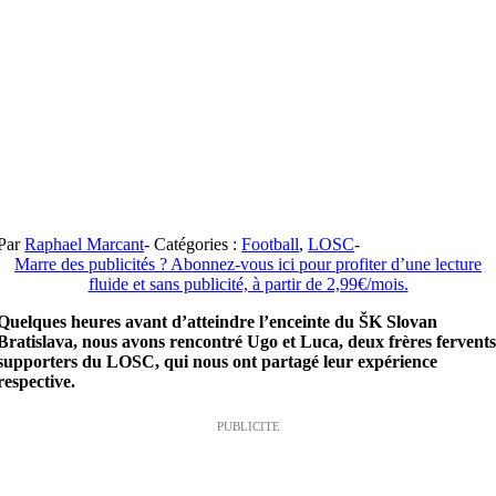
Par
Raphael Marcant
-
Catégories :
Football
,
LOSC
-
Marre des publicités ? Abonnez-vous ici pour profiter d’une lecture
fluide et sans publicité, à partir de 2,99€/mois.
Quelques heures avant d’atteindre l’enceinte du ŠK Slovan
Bratislava, nous avons rencontré Ugo et Luca, deux frères fervent
supporters du LOSC, qui nous ont partagé leur expérience
respective.
PUBLICITE