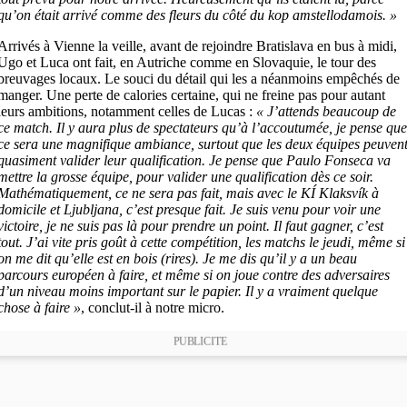
qu’on était arrivé comme des fleurs du côté du kop amstellodamois. »
Arrivés à Vienne la veille, avant de rejoindre Bratislava en bus à midi,
Ugo et Luca ont fait, en Autriche comme en Slovaquie, le tour des
breuvages locaux. Le souci du détail qui les a néanmoins empêchés de
manger. Une perte de calories certaine, qui ne freine pas pour autant
leurs ambitions, notamment celles de Lucas :
« J’attends beaucoup de
ce match. Il y aura plus de spectateurs qu’à l’accoutumée, je pense qu
ce sera une magnifique ambiance, surtout que les deux équipes peuven
quasiment valider leur qualification. Je pense que Paulo Fonseca va
mettre la grosse équipe, pour valider une qualification dès ce soir.
Mathématiquement, ce ne sera pas fait, mais avec le KÍ Klaksvík à
domicile et Ljubljana, c’est presque fait. Je suis venu pour voir une
victoire, je ne suis pas là pour prendre un point. Il faut gagner, c’est
tout. J’ai vite pris goût à cette compétition, les matchs le jeudi, même si
on me dit qu’elle est en bois (rires). Je me dis qu’il y a un beau
parcours européen à faire, et même si on joue contre des adversaires
d’un niveau moins important sur le papier. Il y a vraiment quelque
chose à faire »
, conclut-il à notre micro.
PUBLICITE