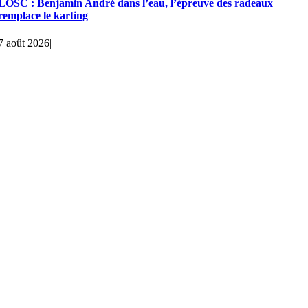
LOSC : Benjamin André dans l’eau, l’épreuve des radeaux
remplace le karting
7 août 2026
|