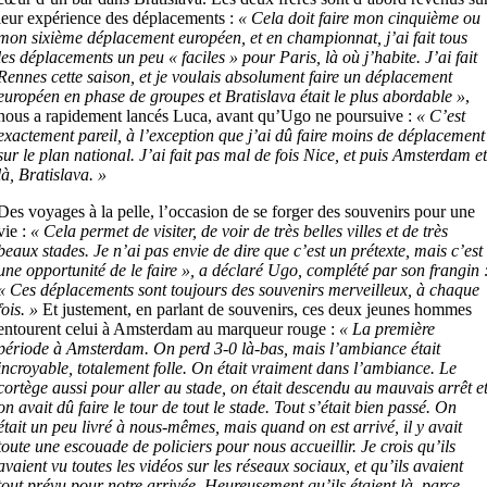
leur expérience des déplacements :
« Cela doit faire mon cinquième ou
mon sixième déplacement européen, et en championnat, j’ai fait tous
les déplacements un peu « faciles » pour Paris, là où j’habite. J’ai fait
Rennes cette saison, et je voulais absolument faire un déplacement
européen en phase de groupes et Bratislava était le plus abordable »
,
nous a rapidement lancés Luca, avant qu’Ugo ne poursuive :
« C’est
exactement pareil, à l’exception que j’ai dû faire moins de déplacement
sur le plan national. J’ai fait pas mal de fois Nice, et puis Amsterdam e
là, Bratislava. »
Des voyages à la pelle, l’occasion de se forger des souvenirs pour une
vie :
« Cela permet de visiter, de voir de très belles villes et de très
beaux stades. Je n’ai pas envie de dire que c’est un prétexte, mais c’est
une opportunité de le faire », a déclaré Ugo, complété par son frangin 
« Ces déplacements sont toujours des souvenirs merveilleux, à chaque
fois. »
Et justement, en parlant de souvenirs, ces deux jeunes hommes
entourent celui à Amsterdam au marqueur rouge :
« La première
période à Amsterdam. On perd 3-0 là-bas, mais l’ambiance était
incroyable, totalement folle. On était vraiment dans l’ambiance. Le
cortège aussi pour aller au stade, on était descendu au mauvais arrêt e
on avait dû faire le tour de tout le stade. Tout s’était bien passé. On
était un peu livré à nous-mêmes, mais quand on est arrivé, il y avait
toute une escouade de policiers pour nous accueillir. Je crois qu’ils
avaient vu toutes les vidéos sur les réseaux sociaux, et qu’ils avaient
tout prévu pour notre arrivée. Heureusement qu’ils étaient là, parce