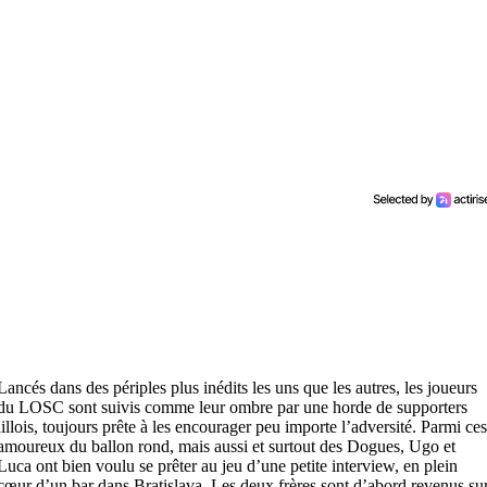
Lancés dans des périples plus inédits les uns que les autres, les joueurs
du LOSC sont suivis comme leur ombre par une horde de supporters
lillois, toujours prête à les encourager peu importe l’adversité. Parmi ce
amoureux du ballon rond, mais aussi et surtout des Dogues, Ugo et
Luca ont bien voulu se prêter au jeu d’une petite interview, en plein
cœur d’un bar dans Bratislava. Les deux frères sont d’abord revenus su