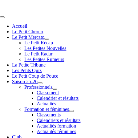
Passer
au
contenu
Navigation
à
Accueil
bascule
Le Petit Chrono
Le Petit Mercato
Le Petit Récap
Les Petites Nouvelles
Le Petit Radar
Les Petites Rumeurs
La Petite Tribune
Les Petits Quiz
Le Petit Coup de Pouce
Saison 25-26
Professionnels
Classement
Calendrier et résultats
Actualités
Formation et féminines
Classements
Calendriers et résultats
Actualités formation
Actualités féminines
Club