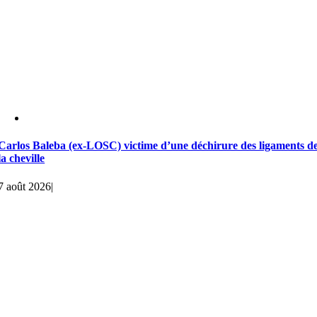
Carlos Baleba (ex-LOSC) victime d’une déchirure des ligaments d
la cheville
7 août 2026
|