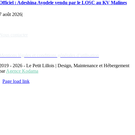
Officiel : Adeshina Ayodele vendu par le LOSC au KV Malines
7 août 2026
|
Liens rapides
Nous contacter
Nos partenaires
Mentions légales et conditions générales d’utilisation
2019 - 2026 - Le Petit Lillois | Design, Maintenance et Hébergement
par
Agence Kodama
Page load link
Aller
en
haut